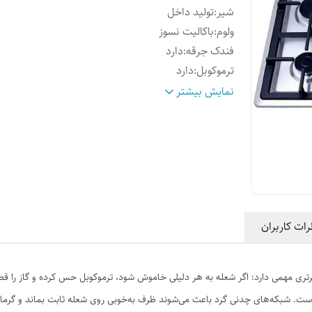
شیر
:
تولید داخل
ولوم
:
باکالیت نسوز
فندک جرقه
:
دارد
ترموکوبل
:
دارد
ابعاد
:
50*86 سانتی متری ( یک ، دو سانتیمتر بالا پایین ابعاد. )
نمایش بیشتر
رات کاربران
تری مهمی دارد: اگر شعله به هر دلیلی خاموش شود، ترموکوبل حس کرده و گاز را قط
 است. شبکه‌های چدنی گرد باعث می‌شوند ظرف به‌خوبی روی شعله ثابت بماند و گرم