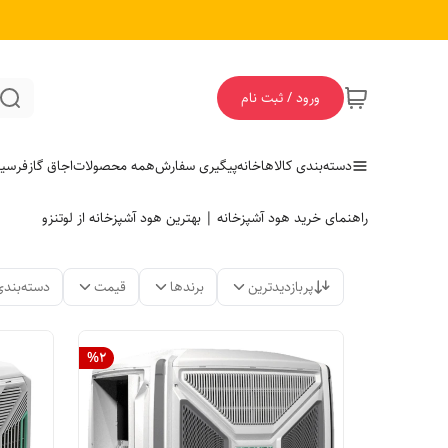
ورود / ثبت نام
دسته‌بندی کالاها
خانه
پیگیری سفارش
همه محصولات
اجاق گاز
فر
سی
راهنمای خرید هود آشپزخانه | بهترین هود آشپزخانه از لوتنزو
پربازدیدترین
برندها
قیمت
دسته‌بندی
%
2