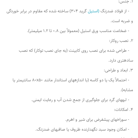
1. جنس:
- از فولاد ضدزنگ
(استیل
گرید ۳۰۴) ساخته شده که مقاوم در برابر خوردگی
و ضربه است.
- ضخامت مناسب ورق استیل (معمولاً بین ۰.۸ تا ۱.۲ میلیمتر).
2. نصب روکار:
- طراحی شده برای نصب روی کابینت (به جای نصب توکار) که نصب
سادهتری دارد.
3. ابعاد و طراحی:
- احتمالاً یک یا دو کاسه (با اندازههای استاندار مانند ۸۰x50 سانتیمتر یا
مشابه).
- لبههای گرد برای جلوگیری از جمع شدن آب و رعایت ایمنی.
4. امکانات:
- سوراخهای پیشفرض برای شیر و اهرم.
- امکان وجود سبد نگهدارنده ظروف یا صافیهای ضدزنگ.