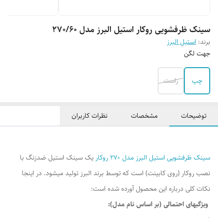
سينک ظرفشویی روکار استیل البرز مدل 270/60
برند:
استیل البرز
جهت لگن
چپ
راست
توضیحات
مشخصات
نظرات کاربران
سینک ظرفشویی استیل البرز مدل ۲۷۰ روکار
یک سینک استیل ضدزنگ با
نصب روکار (روی کابینت) است که توسط برند البرز تولید میشود. در اینجا
نکات کلی درباره این محصول آورده شده است:
ویژگیهای احتمالی (بر اساس نام مدل):