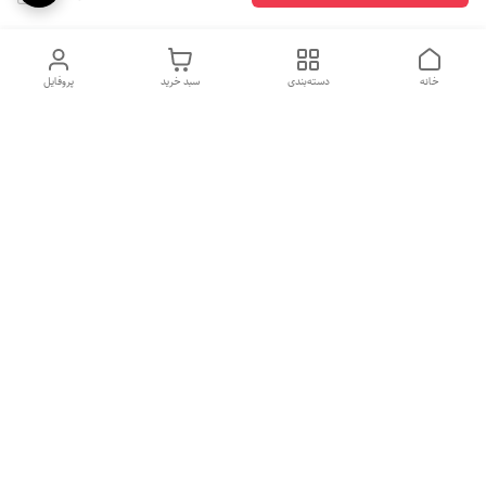
خانه
دسته‌بندی
سبد خرید
پروفایل
دسترسی سریع
بهترین محصولات اقتصادی از
راهنمای خرید سینک گرانیتی
لوتنزو
راهنمای خرید هود مخفی
درباره ما
راهنمای خرید سینک استیل
سیاست حریم خصوصی
راهنمای خرید اجاق گاز
شکایات
رومیزی (صفحه ای )