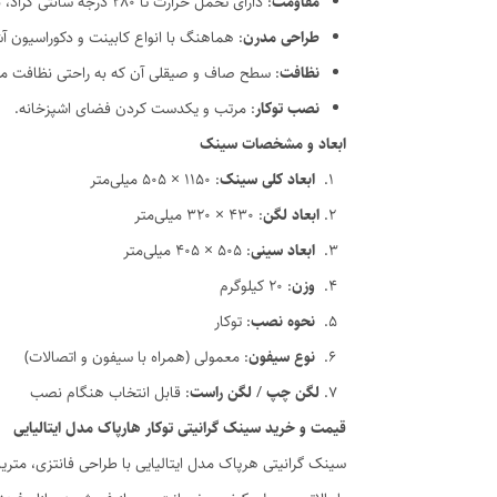
مقاومت
: دارای تحمل حرارت تا 280 درجه سانتی گراد، بدون تغییر رنگ.
طراحی مدرن
: هماهنگ با انواع کابینت و دکوراسیون آش
نظافت
: سطح صاف و صیقلی آن که به راحتی نظافت م
نصب توکار
: مرتب و یکدست کردن فضای اشپزخانه.
ابعاد و مشخصات سینک
ابعاد کلی سینک
: 1150 × 505 میلی‌متر
ابعاد لگن
: 430 × 320 میلی‌متر
ابعاد سینی
: 505 × 405 میلی‌متر
وزن
: ۲۰ کیلوگرم
نحوه نصب
: توکار
نوع سیفون
: معمولی (همراه با سیفون و اتصالات)
لگن چپ
/
لگن راست
: قابل انتخاب هنگام نصب
قیمت و خرید سینک گرانیتی توکار هارپاک مدل ایتالیایی
سینک گرانیتی هرپاک مدل ایتالیایی با طراحی فانتزی، متری