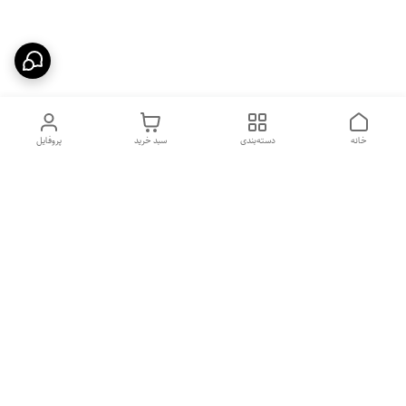
خانه
دسته‌بندی
سبد خرید
پروفایل
دسترسی سریع
بهترین محصولات اقتصادی از
راهنمای خرید سینک گرانیتی
لوتنزو
راهنمای خرید هود مخفی
درباره ما