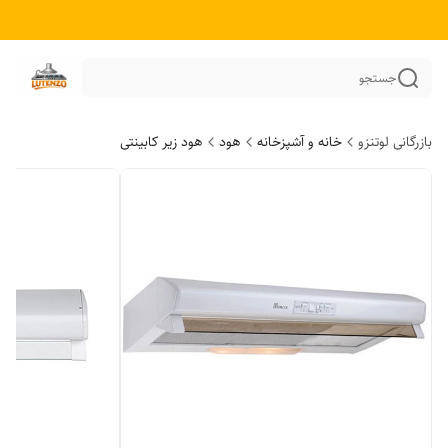
جستجو
بازرگانی لوتنزو
خانه و آشپزخانه
هود
هود زیر کابینتی