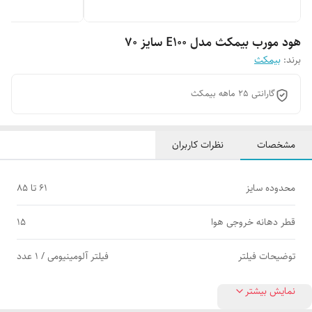
هود مورب بیمکث مدل E100 سایز 70
برند:
بیمکث
گارانتی 25 ماهه بیمکث
مشخصات
نظرات کاربران
محدوده سایز
61 تا 85
قطر دهانه خروجی هوا
15
توضیحات فیلتر
فیلتر آلومینیومی / 1 عدد
نمایش بیشتر