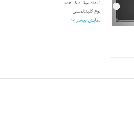
تعداد موتور
:
یک عدد
نوع کلید
:
لمسی
جنس بدنه
:
فولاد
نمایش بیشتر
حجم مکش
:
900
رنگ
:
مشکی