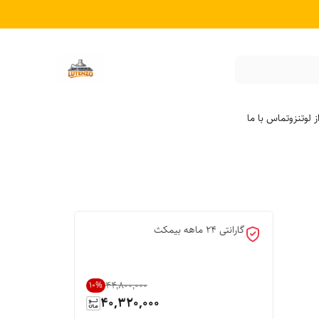
 لوتنزو
تماس با ما
گارانتی 24 ماهه بیمکث
۴۴٬۸۰۰٬۰۰۰
10
%
40,320,000