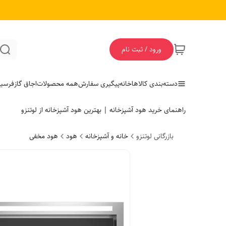
ورود / ثبت نام
دسته‌بندی کالاها
خانه
پیگیری سفارش
همه محصولات
اجاق گاز
فر
سی
راهنمای خرید هود آشپزخانه | بهترین هود آشپزخانه از لوتنزو
بازرگانی لوتنزو
خانه و آشپزخانه
هود
هود مخفی