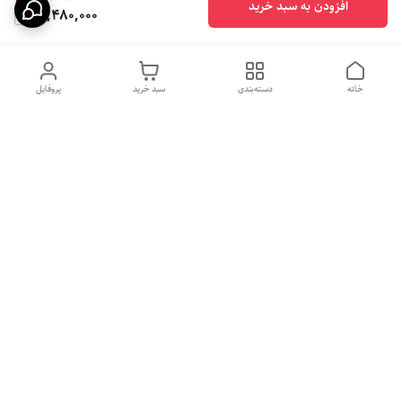
افزودن به سبد خرید
15,480,000
خانه
دسته‌بندی
سبد خرید
پروفایل
دسترسی سریع
بهترین محصولات اقتصادی از
راهنمای خرید سینک گرانیتی
لوتنزو
راهنمای خرید هود مخفی
درباره ما
راهنمای خرید سینک استیل
سیاست حریم خصوصی
راهنمای خرید اجاق گاز