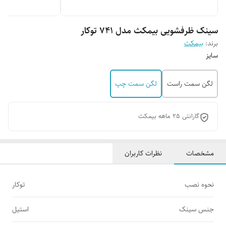
سینک ظرفشویی بیمکث مدل 741 توکار
برند:
بیمکث
سایز
لگن سمت راست
لگن سمت چپ
گارانتی 25 ماهه بیمکث
مشخصات
نظرات کاربران
نحوه نصب
توکار
جنس سینک
استیل