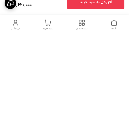
افزودن به سبد خرید
37,620,000
خانه
دسته‌بندی
سبد خرید
پروفایل
دسترسی سریع
بهترین محصولات اقتصادی از
راهنمای خرید سینک گرانیتی
لوتنزو
راهنمای خرید هود مخفی
درباره ما
راهنمای خرید سینک استیل
سیاست حریم خصوصی
راهنمای خرید اجاق گاز