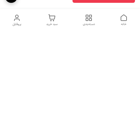
خانه
دسته‌بندی
سبد خرید
پروفایل
دسترسی سریع
بهترین محصولات اقتصادی از
راهنمای خرید سینک گرانیتی
لوتنزو
راهنمای خرید هود مخفی
درباره ما
راهنمای خرید سینک استیل
سیاست حریم خصوصی
راهنمای خرید اجاق گاز
شکایات
رومیزی (صفحه ای )