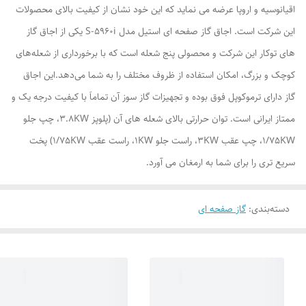
اقیانوسیه و اروپا عرضه می نماید که این خود نشان از کیفیت بالای محصولات
این شرکت است. اجاق گاز صفحه ای استیل مدل S-5960i یکی از اجاق گاز
های توکار این شرکت و محصولی پنج شعله است که با برخورداری از شعله‌های
کوچک و بزرگ، امکان استفاده از ظروف مختلف را به شما می‌دهد.این اجاق
گاز دارای ترموکوپل فوق بوده و تجهیزات گاز سوز آن تماماَ با کیفیت درجه یک و
ممتاز ایرانی است. توان حرارتی بالای شعله های آن (پلوپز 3.8KW، چپ جلو
1/75KW، چپ عقب 3KW، راست جلو 1KW، راست عقب 1/75KW) پخت
سریع تری را برای شما به ارمغان می آورد.
دسته‌بندی
:
گاز صفحه ای