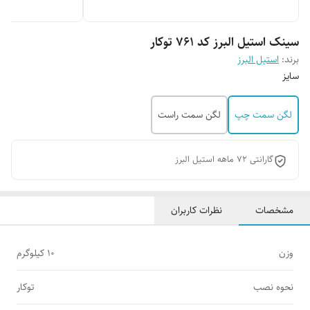
سینک استیل البرز کد 761 توکار
برند:
استیل البرز
سایز
لگن سمت چپ
لگن سمت راست
گارانتی 72 ماهه استیل البرز
مشخصات
نظرات کاربران
وزن
10 کیلوگرم
نحوه نصب
توکار