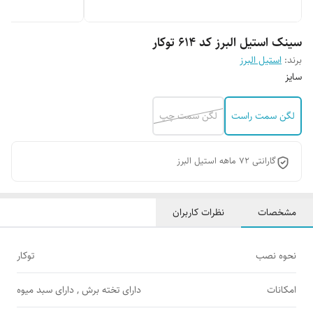
سینک استیل البرز کد 614 توکار
برند:
استیل البرز
سایز
لگن سمت راست
لگن سمت چپ
گارانتی 72 ماهه استیل البرز
مشخصات
نظرات کاربران
نحوه نصب
توکار
امکانات
دارای تخته برش , دارای سبد میوه