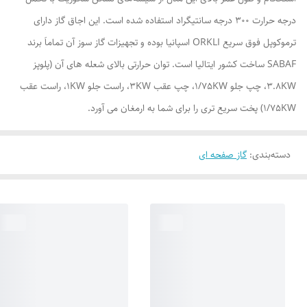
درجه حرارت 300 درجه سانتیگراد استفاده شده است. این اجاق گاز دارای
ترموکوپل فوق سریع ORKLI اسپانیا بوده و تجهیزات گاز سوز آن تماماَ برند
SABAF ساخت کشور ایتالیا است. توان حرارتی بالای شعله های آن (پلوپز
3.8KW، چپ جلو 1/75KW، چپ عقب 3KW، راست جلو 1KW، راست عقب
1/75KW) پخت سریع تری را برای شما به ارمغان می آورد.
دسته‌بندی
:
گاز صفحه ای