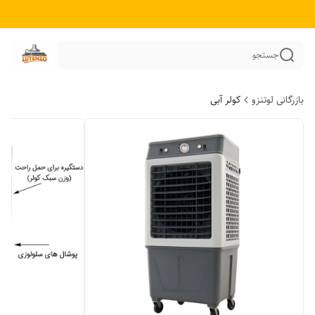
جستجو
بازرگانی لوتنزو
کولر آبی