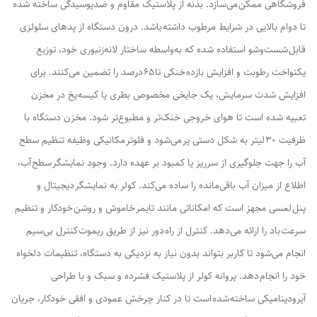
فروشگاهی ممکن می‌سازد. بدنه از پلاستیک مقاوم و ضد‌پوسیدگی ساخته شده
تا دوام بالایی در شرایط مرطوب داشته باشد. درون دستگاه از پدهای سلولزی
قابل شست‌وشو استفاده شده که به‌واسطه ساختار لانه‌زنبوری خود، توزیع
یکنواخت رطوبت و افزایش بازده خنکی تا ۶۵ درصد را تضمین می‌کنند. برای
افزایش شدت سرمایش، یک جایخی مخصوص بطری یا کیسه یخ در مخزن
تعبیه شده است تا هوای خروجی خنک‌تر و مطبوع‌تر شود. مخزن دستگاه با
ظرفیت ۳۰ لیتر به شکل دستی پر می‌شود و فلوتر مکانیکی وظیفه تنظیم سطح
آب را جهت جلوگیری از سرریز یا کمبود بر عهده دارد. وجود نمایشگر سطح آب،
اطلاع از میزان آب باقی‌مانده را ساده می‌کند. کولر به نمایشگر دیجیتال و
پنل لمسی مجهز است که امکاناتی مانند تایمر خاموش و روشن خودکار و تنظیم
سرعت باد را ارائه می‌دهد. کنترل از راه دور نیز از طریق ریموت کنترل بی‌سیم
انجام می‌شود تا کاربر بتواند بدون نیاز به نزدیکی به دستگاه، تنظیمات دلخواه
خود را انجام دهد. پروانه کولر از پلاستیک فشرده و سبک و با طراحی
آیرودینامیکی ساخته شده است تا در کنار چرخش عمودی و افقی خودکار، جریان