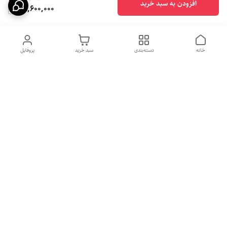
افزودن به سبد خرید
39,600,000
خانه
دسته‌بندی
سبد خرید
پروفایل
دسترسی سریع
بهترین محصولات اقتصادی از
راهنمای خرید سینک گرانیتی
لوتنزو
راهنمای خرید هود مخفی
درباره ما
راهنمای خرید سینک استیل
سیاست حریم خصوصی
راهنمای خرید اجاق گاز