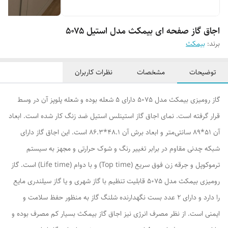
اجاق گاز صفحه ای بیمکث مدل استیل ۵۰۷۵
برند:
بیمکث
توضیحات
مشخصات
نظرات کاربران
گاز رومیزی بیمکث مدل 5075 دارای 5 شعله بوده و شعله پلوپز آن در وسط
قرار گرفته است. نمای اجاق گاز استینلس استیل ضد زنگ کار شده است. ابعاد
آن 51*89 سانتی‌متر و ابعاد برش آن 48.1*86.3 است. این اجاق گاز دارای
شبکه چدنی مقاوم در برابر تغییر رنگ و شوک حرارتی و مجهز به سیستم
ترموکوپل و جرقه زن فوق سریع (Top time) و با دوام (Life time) است. گاز
رومیزی بیمکث مدل 5075 قابلیت تنظیم با گاز شهری و یا گاز سیلندری مایع
را دارد و دارای 2 عدد بست نگهدارنده شلنگ گاز به منظور حفظ سلامت و
ايمنی است. از نظر مصرف انرژی نیز اجاق گاز بیمکث بسیار کم مصرف بوده و