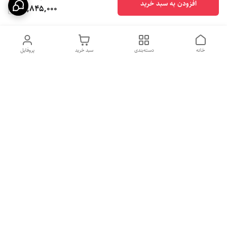
افزودن به سبد خرید
62,845,000
خانه
دسته‌بندی
سبد خرید
پروفایل
دسترسی سریع
بهترین محصولات اقتصادی از
راهنمای خرید سینک گرانیتی
لوتنزو
راهنمای خرید هود مخفی
درباره ما
راهنمای خرید سینک استیل
سیاست حریم خصوصی
راهنمای خرید اجاق گاز