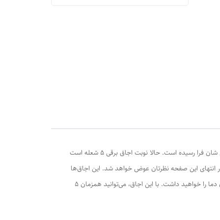
یکی از خوبی های تکنولوژی این است که زندگی ها را ساده‌ تر و شیک ‌تر می‌کند. اجاق گازهای سنتی با تمام خاطرات خوششان، وقت بازنشستگی‌ شان فرا رسیده است. حالا نوبت اجاق برقی 5 شعله است
در انتهای این صفحه نظرتان عوض خواهد شد. این اجاق‌ها
ش
ا را
تنظیم دما با دقت 1 درجه را ممکن می‌کنند. یعنی هیچ‌ چیز به شانس واگذار نمی‌شود. اگر نیاز دارید مرغ را با دمای 72 درجه بپزید ، دقیقا همان دما را خواهید داشت. با این اجاق، می‌توانید همزمان 5
حظات،
کابوس لحظات آشپزی شماست. اما با اجاق برقی 5