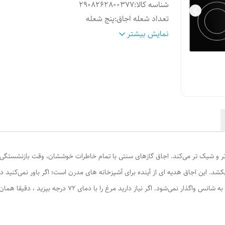
شناسه کالا
:
2908262800377
تعداد شعله اجاق
:
پنج شعله
تعداد شعله زمان دار
:
پنج
نمایش بیشتر
تعداد کشو
:
بدون کشو
محل قرارگیری شعله پلوپز
:
وسط
امکانات اجاق گاز
:
گرم‌کن
امکانات آماده سازی غذا
:
قابلیت تنظیم سرعت
تنظیمات دستگاه
:
دکمه های لمسی
جنس صفحه گاز
:
شیشه
جنس شبکه
:
شیشه
جنس بدنه
:
سینی فلزی
عمق
:
7 سانتی‌متر
د. این اجاق هدیه ای از آینده برای آشپزخانه های مدرن است؛ اگر باور نمی‌کنید 
سایر
تا حالا چند بار شده فراموش کنید اجاق را خامو
ویژگی‌ها
:
نمایید؟ یا بچه کوچکی که مدام می‌خواهد دکمه‌ه
لمس کند، استرس ‌تان را چند برابر کرده؟ این ل