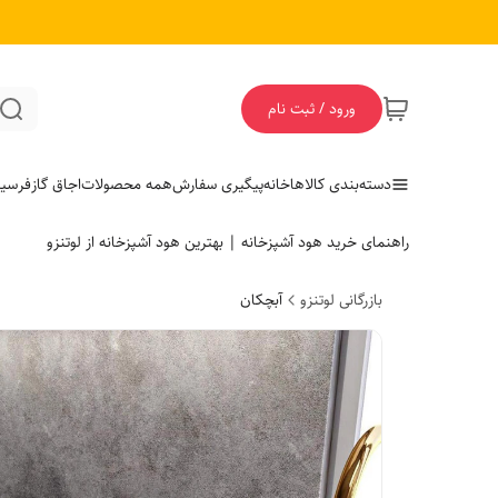
ورود / ثبت نام
دسته‌بندی کالاها
خانه
پیگیری سفارش
همه محصولات
اجاق گاز
فر
سی
راهنمای خرید هود آشپزخانه | بهترین هود آشپزخانه از لوتنزو
بازرگانی لوتنزو
آبچکان