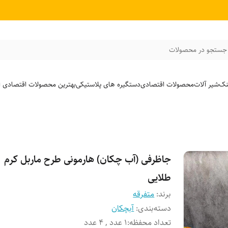
جستجو در محصولات
نک
شیر آلات
محصولات اقتصادی
دستگیره های پلاستیکی
بهترین محصولات اقتصادی از
جاظرفی (آب چکان) هارمونی طرح ماربل کرم
طلایی
برند:
متفرقه
دسته‌بندی
:
آبچکان
تعداد محفظه
:
1 عدد , 4 عدد