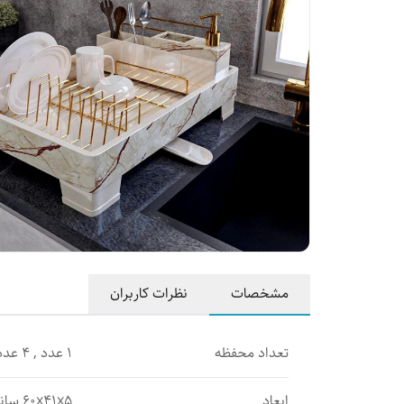
مشخصات
نظرات کاربران
تعداد محفظه
1 عدد , 4 عدد
ابعاد
60x41x5 سانتی‌متر