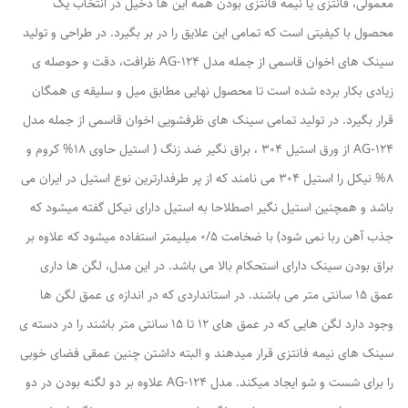
معمولی، فانتزی یا نیمه فانتزی بودن همه این ها دخیل در انتخاب یک
محصول با کیفیتی است که تمامی این علایق را در بر بگیرد. در طراحی و تولید
سینک های اخوان قاسمی از جمله مدل AG-124 ظرافت، دقت و حوصله ی
زیادی بکار برده شده است تا محصول نهایی مطابق میل و سلیقه ی همگان
قرار بگیرد. در تولید تمامی سینک های ظرفشویی اخوان قاسمی از جمله مدل
AG-124 از ورق استیل 304 ، براق نگیر ضد زنگ ( استیل حاوی 18% کروم و
8% نیکل را استیل 304 می نامند که از پر طرفدارترین نوع استیل در ایران می
باشد و همچنین استیل نگیر اصطلاحا به استیل دارای نیکل گفته میشود که
جذب آهن ربا نمی شود) با ضخامت 0/۵ میلیمتر استفاده میشود که علاوه بر
براق بودن سینک دارای استحکام بالا می باشد. در این مدل، لگن ها داری
عمق 15 سانتی متر می باشند. در استانداردی که در اندازه ی عمق لگن ها
وجود دارد لگن هایی که در عمق های 12 تا 15 سانتی متر باشند را در دسته ی
سینک های نیمه فانتزی قرار میدهند و البته داشتن چنین عمقی فضای خوبی
را برای شست و شو ایجاد میکند. مدل AG-124 علاوه بر دو لگنه بودن در دو