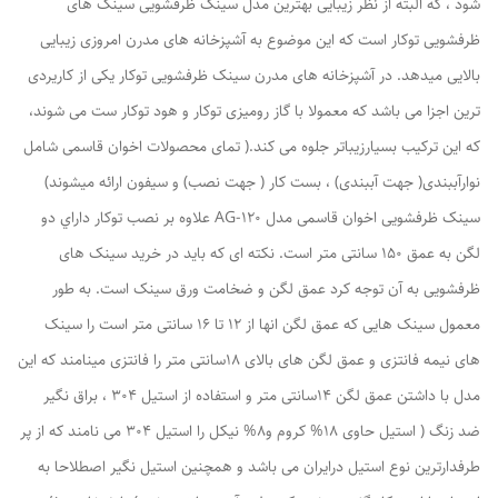
شود ، که البته از نظر زیبایی بهترین مدل سینک ظرفشویی سینک های
ظرفشویی توکار است که این موضوع به آشپزخانه های مدرن امروزی زیبایی
بالایی میدهد. در آشپزخانه های مدرن سینک ظرفشویی توکار یکی از کاریردی
ترین اجزا می باشد که معمولا با گاز رومیزی توکار و هود توکار ست می شوند،
که این ترکیب بسیارزیباتر جلوه می کند.( تمای محصولات اخوان قاسمی شامل
نوارآببندی( جهت آببندی) ، بست کار ( جهت نصب) و سیفون ارائه میشوند)
سینک ظرفشویی اخوان قاسمی مدل AG-120 علاوه بر نصب توکار داراي دو
لگن به عمق 150 سانتی متر است. نکته ای که باید در خرید سینک های
ظرفشویی به آن توجه کرد عمق لگن و ضخامت ورق سینک است. به طور
معمول سینک هایی که عمق لگن انها از 12 تا 16 سانتی متر است را سینک
های نیمه فانتزی و عمق لگن های بالای 18سانتی متر را فانتزی مینامند که این
مدل با داشتن عمق لگن 14سانتی متر و استفاده از استیل 304 ، براق نگیر
ضد زنگ ( استیل حاوی 18% کروم و8% نیکل را استیل 304 می نامند که از پر
طرفدارترین نوع استیل درایران می باشد و همچنین استیل نگیر اصطلاحا به