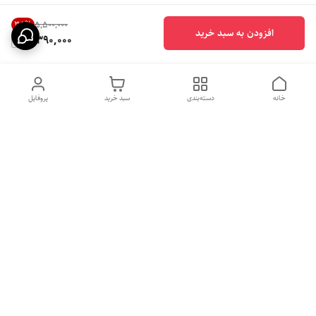
38
%
۵٬۵۰۰٬۰۰۰
افزودن به سبد خرید
3,390,000
خانه
دسته‌بندی
سبد خرید
پروفایل
دسترسی سریع
بهترین محصولات اقتصادی از
راهنمای خرید سینک گرانیتی
لوتنزو
راهنمای خرید هود مخفی
درباره ما
راهنمای خرید سینک استیل