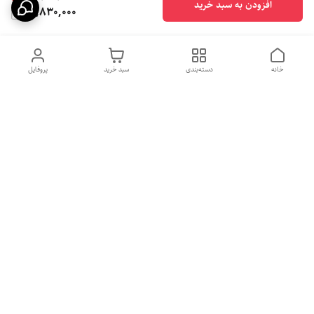
افزودن به سبد خرید
14,830,000
خانه
دسته‌بندی
سبد خرید
پروفایل
دسترسی سریع
بهترین محصولات اقتصادی از
راهنمای خرید سینک گرانیتی
لوتنزو
راهنمای خرید هود مخفی
درباره ما
راهنمای خرید سینک استیل
سیاست حریم خصوصی
راهنمای خرید اجاق گاز