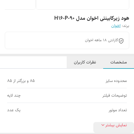
هود زیرکابینتی اخوان مدل H16-P-90
برند:
اخوان
گارانتی 18 ماهه اخوان
مشخصات
نظرات کاربران
محدوده سایز
85 و بزرگتر از 85
توضیحات فیلتر
چند لایه
تعداد موتور
یک عدد
نمایش بیشتر