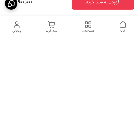
17,900,000
افزودن به سبد خرید
خانه
دسته‌بندی
سبد خرید
پروفایل
دسترسی سریع
بهترین محصولات اقتصادی از
راهنمای خرید سینک گرانیتی
لوتنزو
راهنمای خرید هود مخفی
درباره ما
راهنمای خرید سینک استیل
سیاست حریم خصوصی
راهنمای خرید اجاق گاز