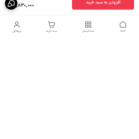
افزودن به سبد خرید
15,830,000
خانه
دسته‌بندی
سبد خرید
پروفایل
دسترسی سریع
بهترین محصولات اقتصادی از
راهنمای خرید سینک گرانیتی
لوتنزو
راهنمای خرید هود مخفی
درباره ما
راهنمای خرید سینک استیل
سیاست حریم خصوصی
راهنمای خرید اجاق گاز