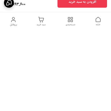
افزودن به سبد خرید
4,993,600
خانه
دسته‌بندی
سبد خرید
پروفایل
دسترسی سریع
بهترین محصولات اقتصادی از
راهنمای خرید سینک گرانیتی
لوتنزو
راهنمای خرید هود مخفی
درباره ما
راهنمای خرید سینک استیل
سیاست حریم خصوصی
راهنمای خرید اجاق گاز