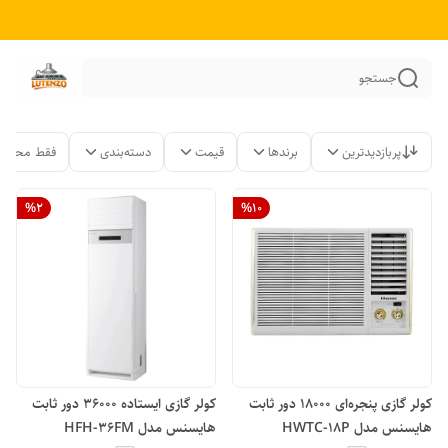
جستجو
پربازدیدترین
برندها
قیمت
دسته‌بندی
فقط محصول
%
2
%
10
کولر گازی پنجره‌ای 18000 دور ثابت
کولر گازی ایستاده 36000 دور ثابت
هایسنس مدل HWTC-18P
هایسنس مدل HFH-36FM