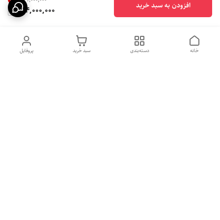
افزودن به سبد خرید
124,000,000
خانه
دسته‌بندی
سبد خرید
پروفایل
دسترسی سریع
بهترین محصولات اقتصادی از
راهنمای خرید سینک گرانیتی
لوتنزو
راهنمای خرید هود مخفی
درباره ما
راهنمای خرید سینک استیل
سیاست حریم خصوصی
راهنمای خرید اجاق گاز