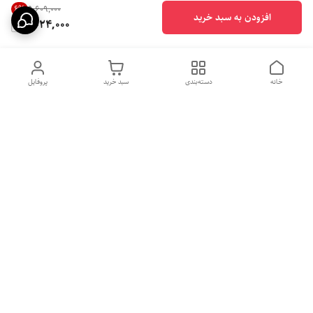
6
%
۹٬۶۰۹٬۰۰۰
افزودن به سبد خرید
9,024,000
خانه
دسته‌بندی
سبد خرید
پروفایل
دسترسی سریع
بهترین محصولات اقتصادی از
راهنمای خرید سینک گرانیتی
لوتنزو
راهنمای خرید هود مخفی
درباره ما
راهنمای خرید سینک استیل
سیاست حریم خصوصی