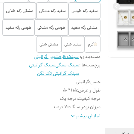
سفید رگه طوسی
سفید رگه مشکی
مشکی رگه طلایی
مشکی رگه سفید
طوسی رگه مشکی
طوسی رگه سفید
کرم
سفید شنی
مشکی شنی
دسته‌بندی
:
سینک ظرفشویی گرانیتی
برچسب‌ها :
سینک سنگی
سینک گرانیتی
سینک گرانیتی تک لگن
جنس
:
گرانیتی
طول و عرض
:
115*50
درجه کیفیت
:
درجه یک
میزان پودر سنگ
:
۷۰ درصد
میزان رزین
:
۳۰ درصد
نمایش بیشتر
عمق لگن
:
18 سانتیمتر
نوع نصب
:
توکار