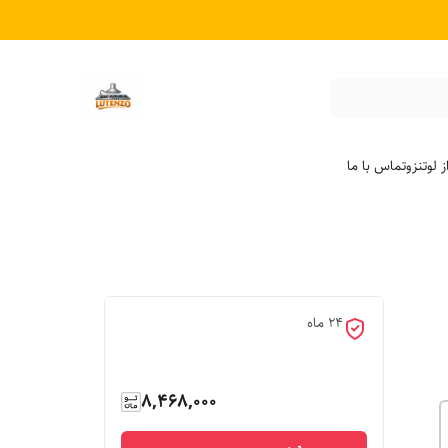
 لوتنزو
تماس با ما
24 ماه
8,468,000