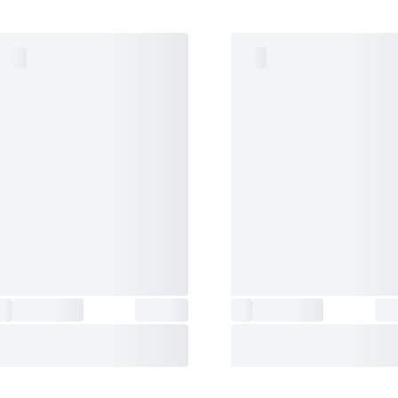
حداقل سطح صدا
:
60
توضیحات روشنایی
:
دو هالوژن دو ردیفه
حجم مکش
:
470
حداکثر سطح صدا
:
65