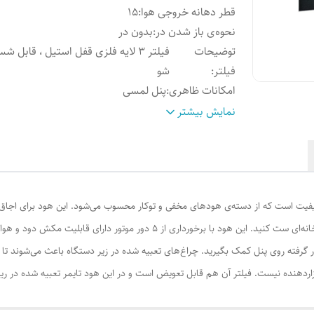
قطر دهانه خروجی هوا
:
15
نحوه‌ی باز شدن در
:
بدون در
توضیحات
فیلتر 3 لایه فلزی قفل استیل ، قابل 
فیلتر
:
شو
امکانات ظاهری
:
پنل لمسی
جنس موتور
:
پلاستیک
نمایش بیشتر
تعداد موتور
:
یک عدد
امکانات هود
:
دور فوق سریع
تعداد دور موتور عادی
:
۴ عدد
نوع فیلتر
:
آلومینیومی
صولات کاربردی و باکیفیت است که از دسته‌ی هودهای مخفی و توکار محسوب می‌شود. این هود ب
دستگاه نمایش وضعیت
:
لمسی
ابزار روشنایی
:
روشنایی
کلاسیک هود موجب شده بتوانید به‌راحتی آن را با هر آشپزخانه‌ای ست کنید. این هود 
نوع کلید
:
لمسی
 گرفته روی پنل کمک بگیرید. چراغ‌های تعبیه‌ شده در زیر دستگاه باعث می‌شوند تا سط
جنس بدنه
:
فلز
آن آزاردهنده نیست. فیلتر آن هم قابل تعویض است و در این هود تایمر تعبیه شده 
اقلام همراه
:
ریموت کنترل , دفترچه راهنما
عرض هود
:
70