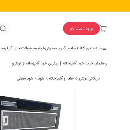
ورود / ثبت نام
دسته‌بندی کالاها
خانه
پیگیری سفارش
همه محصولات
اجاق گاز
فر
سی
راهنمای خرید هود آشپزخانه | بهترین هود آشپزخانه از لوتنزو
بازرگانی لوتنزو
خانه و آشپزخانه
هود
هود مخفی