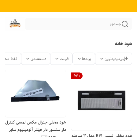
جستجو
هود خانه
پربازدیدترین
برندها
قیمت
دسته‌بندی
فقط محصول
%
10
هود مخفی جنرال مکس لمسی کنترل
دار سنسور دار فیلتر آلومینیوم سایز
هود مخفی لمسی R41 مدل ۳ سرعته