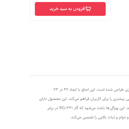
افزودن به سبد خرید
گاز رابیتس مدل RG-331، یک اجاق گاز توکار با طراحی مدرن و کارآمد است که به منظور تأمین نیازهای مختلف پخت و پز در آشپزخانه‌های امروزی طراحی شده است. این اجاق با ابعاد 42 در 73
ی بیشتری را برای کاربران فراهم می‌کند. این محصول دارای
صفحه شیشه‌ای 8 میلی‌متری سکوریت شده است که نه تنها زیبایی خاصی به آن می‌بخشد، بلکه مقاوم در برابر ضربه و حداکثر حرارت نیز می‌باشد. این ویژگی‌ها باعث می‌شود که گاز RG-331 در برابر
دوام و ثبات بالایی را تضمین می‌کند.