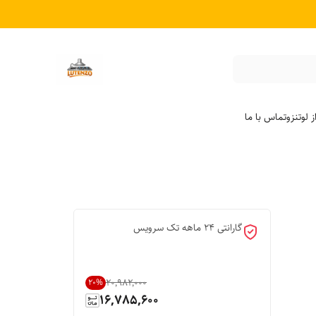
 لوتنزو
تماس با ما
گارانتی 24 ماهه تک سرویس
۲۰٬۹۸۲٬۰۰۰
20
%
16,785,600