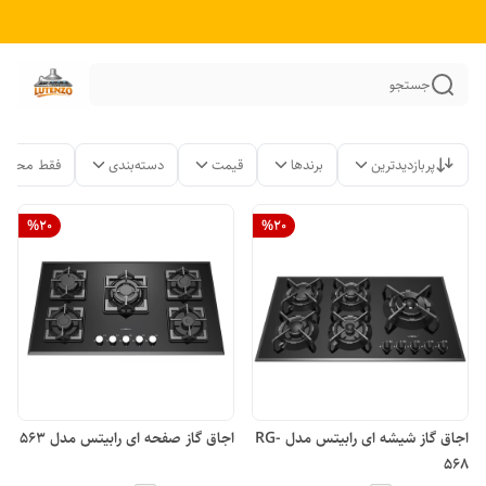
جستجو
پربازدیدترین
برندها
قیمت
دسته‌بندی
فقط محصول
%
20
%
20
اجاق گاز شیشه ای رابیتس مدل RG-
اجاق گاز صفحه ای رابیتس مدل 563
568