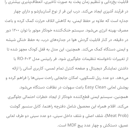
قابلیت یخ‌زدایی و تنظیم زمان پخت به صورت تأخیری، انعطاف‌پذیری بیشتری را
در فرآیند آشپزی ایجاد می‌کند. درب این فر از نوع آسان‌بازشو و دارای چهار
جداره است که علاوه بر حفظ ایمنی، به کاهش اتلاف حرارت کمک کرده و باعث
مصرف بهینه انرژی می‌شود. سیستم خنک‌کننده خودکار موتور با توان ۱۲۰۰ دور
در دقیقه، در کنار قابلیت گردش هوا در جداره‌های درب، به حفظ خنکی شیشه
و ایمنی دستگاه کمک می‌کند. همچنین، این مدل به قفل کودک مجهز شده تا
از تغییرات ناخواسته تنظیمات جلوگیری شود. فر رابیتس مدل RO-603 با
داشتن نمایشگر دیجیتال و صفحه کنترل تمام لمسی، کاربری آسانی را ارائه
می‌دهد. دو عدد ریل تلسکوپی، امکان جابجایی راحت سینی‌ها را فراهم کرده و
پوشش لعابی Easy Clean باعث سهولت در نظافت دستگاه می‌شود.
همچنین، سیستم ایمنی قطع‌کننده خودکار از ایجاد خطرات احتمالی جلوگیری
می‌کند. اقلام همراه این محصول شامل دفترچه راهنما، کابل سنسور گوشت
(Meat Prob)، شلف اصلی و شلف داخل سینی، دو عدد سینی دو طرف لعابی
عمیق، دستکش و چهار عدد پیچ MDF است.