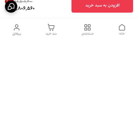
20
%
۸۸٬۵۰۸٬۲۰۰
افزودن به سبد خرید
70,806,560
خانه
دسته‌بندی
سبد خرید
پروفایل
دسترسی سریع
بهترین محصولات اقتصادی از
راهنمای خرید سینک گرانیتی
لوتنزو
راهنمای خرید هود مخفی
درباره ما
راهنمای خرید سینک استیل
سیاست حریم خصوصی
راهنمای خرید اجاق گاز