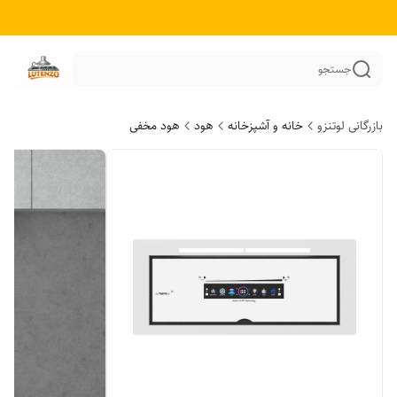
جستجو
بازرگانی لوتنزو
خانه و آشپزخانه
هود
هود مخفی