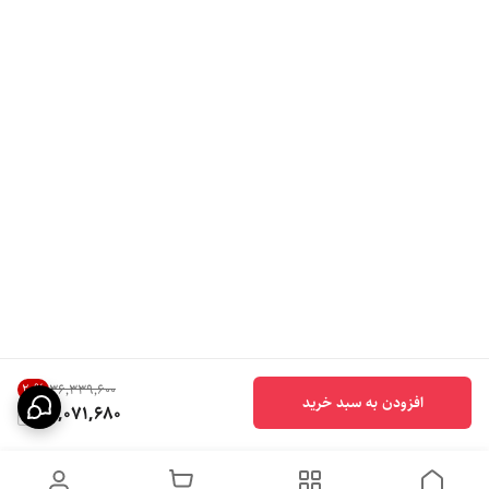
20
%
۳۶٬۳۳۹٬۶۰۰
افزودن به سبد خرید
29,071,680