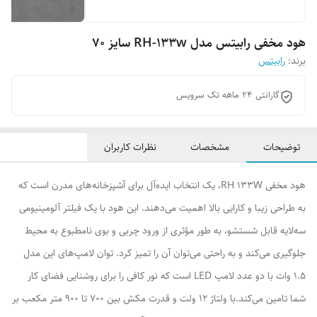
هود مخفی رابیتس مدل RH-133w سایز 70
برند:
رابیتس
گارانتی 24 ماهه تک سرویس
توضیحات
مشخصات
نظرات کاربران
هود مخفی RH 133W، یک انتخاب ایده‌آل برای آشپزخانه‌های مدرن است که
به طراحی زیبا و کارایی بالا اهمیت می‌دهند. این هود با یک فیلتر آلومینیومی
سه‌لایه قابل شستشو، به طور مؤثری از ورود چربی و بوی نامطبوع به محیط
جلوگیری می‌کند و به راحتی می‌توان آن را تمیز کرد. توان لامپ‌های این مدل
1.5 وات با دو عدد لامپ LED است که نور کافی را برای روشنایی فضای کار
شما تامین می‌کند.با ولتاژ 12 ولت و قدرت مکش بین 700 تا 900 متر مکعب بر