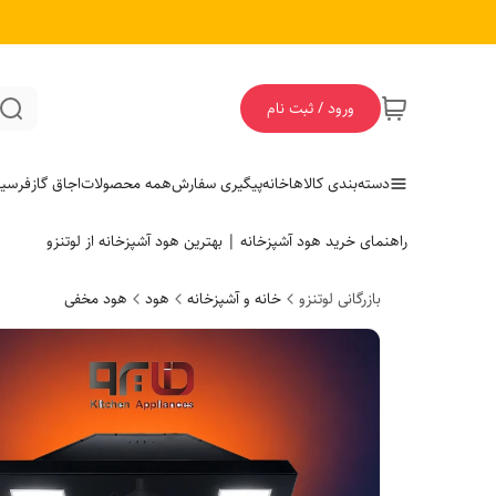
ورود / ثبت نام
دسته‌بندی کالاها
خانه
پیگیری سفارش
همه محصولات
اجاق گاز
فر
سی
راهنمای خرید هود آشپزخانه | بهترین هود آشپزخانه از لوتنزو
بازرگانی لوتنزو
خانه و آشپزخانه
هود
هود مخفی