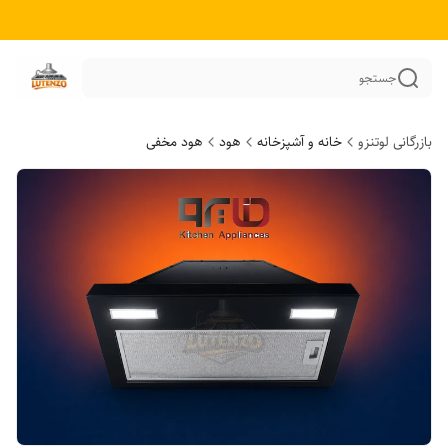
جستجو
بازرگانی لوتنزو
خانه و آشپزخانه
هود
هود مخفی