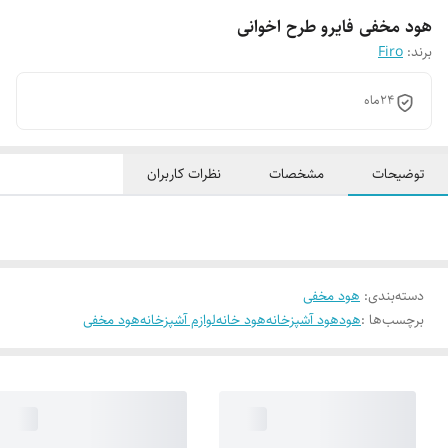
هود مخفی فایرو طرح اخوانی
برند:
Firo
24ماه
توضیحات
مشخصات
نظرات کاربران
دسته‌بندی
:
هود مخفی
برچسب‌ها :
هود
هود آشپزخانه
هود خانه
لوازم آشپزخانه
هود مخفی