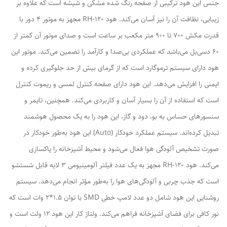
جنس این هود ترکیبی از صفحه رنگ شده مشکی و شیشه است که علاوه بر
زیبایی، نظافت آن را نیز آسان می‌کند. هود RH-120 مجهز به موتور ۴ دور با
قدرت مکش ۷۰۰ تا ۹۰۰ متر مکعب بر ساعت است و صدای موتور آن کمتر از
۶۰ دسی‌بل می‌باشد که عملکردی بی‌صدا و کارآمد را تضمین می‌کند. موتور این
هود دارای سیستم ترموگارد است که از گرمای بیش از حد جلوگیری کرده و
ایمنی را افزایش می‌دهد. این هود دارای صفحه کنترل لمسی و ریموت کنترل
است که استفاده از آن را بسیار آسان و کاربردی می‌کند. همچنین، تایمر و
سنسورهای حساس به بو، دود و گاز، این هود را به یک محصول هوشمند
تبدیل کرده‌اند. سیستم عملکرد خودکار (Auto) این هود به‌طور خودکار در
صورت تشخیص آلودگی هوا فعال می‌شود و محیط آشپزخانه را پاکسازی
می‌کند. هود RH-120 مجهز به یک عدد فیلتر آلومینیومی ۳ لایه قابل شستشو
است که جذب چربی و آلودگی‌های هوا را به‌طور مؤثر انجام می‌دهد. سیستم
روشنایی این هود شامل دو عدد لامپ خطی SMD با توان ۱.۵*۲ وات است که
نور کافی برای فضای آشپزخانه فراهم می‌کند. ولتاژ کار این هود ۱۲ ولت است و