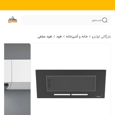
جستجو
بازرگانی لوتنزو
خانه و آشپزخانه
هود
هود مخفی