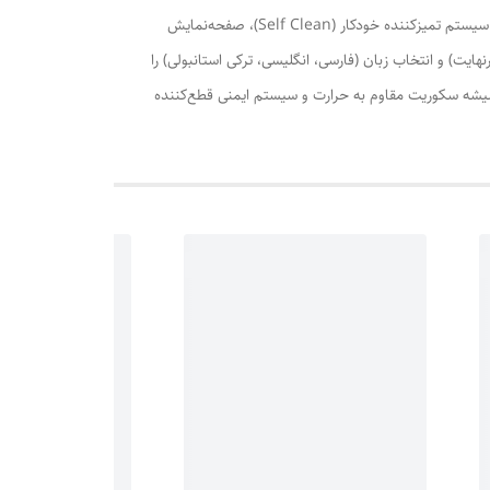
وجود سیستم خنک‌کننده خودکار با سرعت ۱۴۰۰ دور در دقیقه (rpm) به عملکرد بهینه دستگاه کمک می‌کند. از دیگر امکانات این فر می‌توان به سیستم تمیزکننده خودکار (Self Clean)، صفحه‌نمایش
هایت) و انتخاب زبان (فارسی، انگلیسی، ترکی استانبولی) را
هد. در نهایت، شیشه سکوریت مقاوم به حرارت و سیستم ایمنی قطع‌کننده