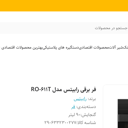
جستجو در محصولات
نک
شیر آلات
محصولات اقتصادی
دستگیره های پلاستیکی
بهترین محصولات اقتصادی از
فر برقی رابیتس مدل RO-611T
برند:
رابیتس
دسته‌بندی
:
فر
گنجایش
:
90 لیتر
شناسه کالا
:
٢٩٠۶٣٣٢٣٠٠٢٧٧