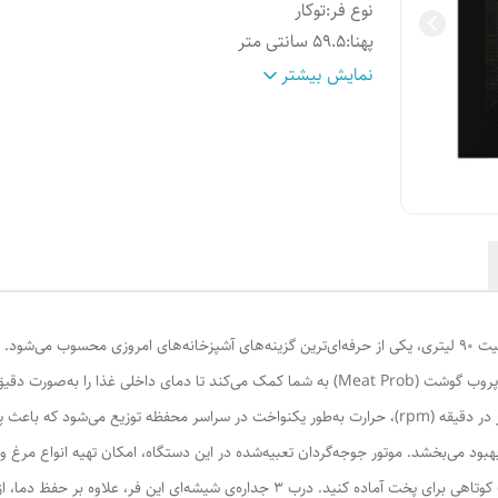
نوع فر
:
توکار
پهنا
:
59.5 سانتی متر
توضیحات صفحه نمایش
:
دارای نمایشگر TFT
نمایش بیشتر
عمق
:
55 سانتی‌متر
سایر
دارای محف
ویژگی‌ها
:
برنامه
ارتفاع
:
59.5 سانتی‌متر
رنگ
:
مشکی
غذاهای مختلف را با دقت بالا فراهم می‌کند. وجود سنسور پروب گوشت (Meat Prob) به شما کمک می‌کن
بود می‌بخشد. موتور جوجه‌گردان تعبیه‌شده در این دستگاه، امکان تهیه انواع مرغ و گ
شما این امکان را می‌دهد که مواد غذایی منجمد را در مدت کوتاهی برای پخت آماده کنید. د