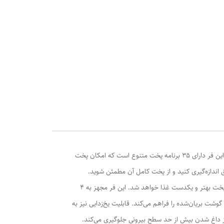
ظه ی 90 لیتری ودارای عملکرد 35
فر برقی توکار رابیتس مدل RO-611T با طراحی مدرن و ظرفیت ۹۰ لیتری، یکی از حرفه‌ای‌ترین گزینه‌های آشپزخانه‌های امروزی محسوب می‌شود. این فر دارای ۳۵ برنامه پخت متنوع است که امکان پخت
د تا دمای داخلی غذا را به‌صورت دقیق اندازه‌گیری کنید و از پخت کامل آن مطمئن شوید.
همچنین، با بهره‌گیری از دو فن کانوکشن با سرعت ۱۰۰۰ دور در دقیقه (rpm)، حرارت به‌طور یکنواخت در سراسر محفظه توزیع می‌شود که باعث پخت بهتر و یکدست غذا خواهد شد. این فر مجهز به ۴
وشت بریان‌شده را فراهم می‌کند. قابلیت یخ‌زدایی نیز به
رب ۳ جداره‌ی شیشه‌ای این فر، علاوه بر حفظ دما، از داغ شدن بیش از حد سطح بیرونی جلوگیری می‌کند.