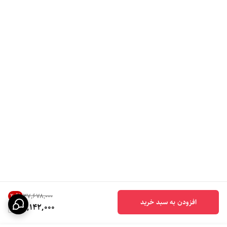
20
%
۳۷٬۶۷۸٬۰۰۰
افزودن به سبد خرید
30,142,000