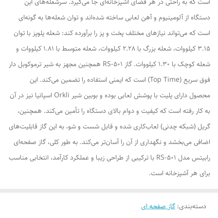
است که به راحتی در هر فضای آشپزخانه‌ای جا می‌گیرد. سرشعله‌های این
دستگاه از آلومینیوم و آهن لعابی ساخته شده‌اند و توان شعله‌ها به گونه‌ای
است که می‌تواند نیازهای مختلف پخت و پز را برآورده کند: شعله پلوپز با توان
3.15 کیلووات، شعله بزرگ با 2.28 کیلووات، شعله متوسط با 1.81 کیلووات و
شعله کوچک با 1.30 کیلووات. گاز RS-501 همچنین مجهز به شیر ترموکوبل دار
فوق سریع (Top Time) است که ایمنی استفاده را تضمین می‌کند. این
محصول دارای پلیت با پوشش لعابی بوده و بوبین شیر Orkli اسپانیا نیز در آن
به کار رفته است که کیفیت و دوام بالای دستگاه را تأمین می‌کند. همچنین،
گریل (شبکه چدنی) لعاب‌کاری شده و قابل شست و شو، به این گاز قابلیت‌های
اضافی می‌بخشد و نگهداری از آن را آسان‌تر می‌کند. به طور کلی، گاز صفحه‌ای
رابیتس مدل RS-501 با ترکیبی از طراحی زیبا و عملکرد کارآمد، انتخابی مناسب
برای هر آشپزخانه است.
دسته‌بندی
:
گاز صفحه ای