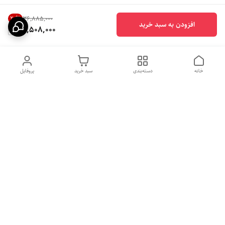
20
%
۳۶٬۸۸۵٬۰۰۰
افزودن به سبد خرید
29,508,000
خانه
دسته‌بندی
سبد خرید
پروفایل
دسترسی سریع
بهترین محصولات اقتصادی از
راهنمای خرید سینک گرانیتی
لوتنزو
راهنمای خرید هود مخفی
درباره ما
راهنمای خرید سینک استیل