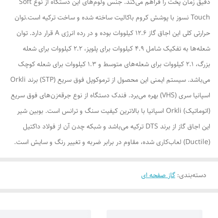
دقیق زمان پخت را فراهم می‌کند. جنس ولوم‌های این دستگاه از نوع Soft
Touch نسوز با پوشش کروم باکالیت ساخته شده و ساخت ترکیه است.توان
حرارتی کلی این اجاق گاز 12.6 کیلووات بوده و در رده انرژی A قرار دارد. توان
شعله‌ها به تفکیک شامل 4.9 کیلووات برای پلوپز، 2.2 کیلووات برای شعله
بزرگ، 2.1 کیلووات برای شعله‌های متوسط و 1.3 کیلووات برای شعله کوچک
می‌باشد. سیستم ایمنی این محصول از ترموکوپل فوق سریع (STP) برند Orkli
اسپانیا سری (VHS) بهره می‌برد. فندک دستگاه از نوع جرقه‌زن‌های فوق سریع
(اتوماتیک) Orkli اسپانیا با بالاترین کیفیت سنگ و ترانس است. بوبین شیر
این اجاق گاز از برند DTS ترکیه می‌باشد و شبکه چدن آن از فولاد داکتیل
(Ductile) لعاب‌کاری شده، مقاوم در برابر ضربه و تغییر رنگ و سایش است.
دسته‌بندی
:
گاز صفحه ای