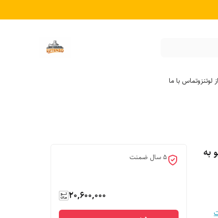
 لوتنزو
تماس با ما
 به
5 سال ضمنت
20,600,000
ت