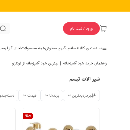
ورود / ثبت نام
دسته‌بندی کالاها
خانه
پیگیری سفارش
همه محصولات
اجاق گاز
فر
سی
راهنمای خرید هود آشپزخانه | بهترین هود آشپزخانه از لوتنزو
شیر الات تبسم
پربازدیدترین
برندها
قیمت
دسته‌بندی
%
5