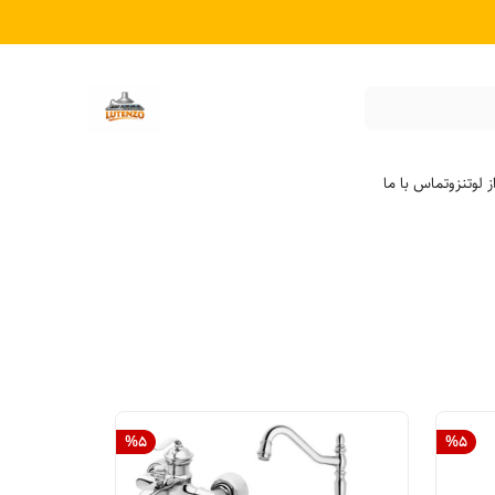
 لوتنزو
تماس با ما
%
5
%
5