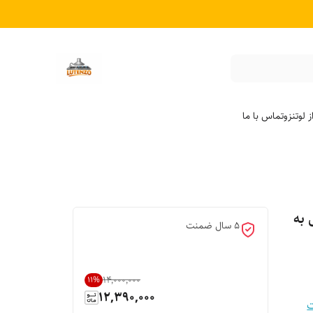
 لوتنزو
تماس با ما
به
5 سال ضمنت
۱۴٬۰۰۰٬۰۰۰
11
%
12,390,000
ت